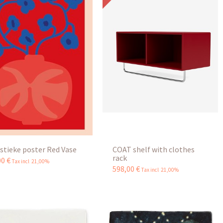
istieke poster Red Vase
COAT shelf with clothes
rack
00
€
Tax incl 21,00%
598
,
00
€
Tax incl 21,00%