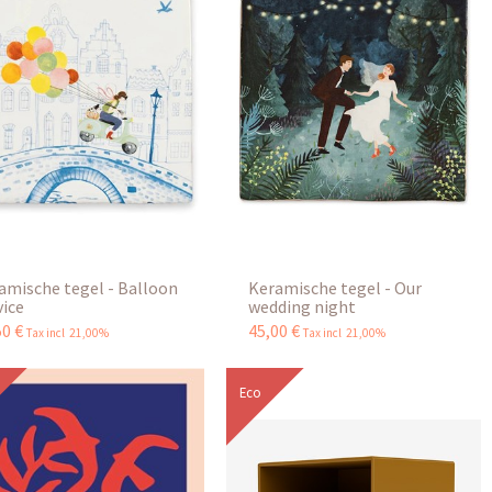
amische tegel - Balloon
Keramische tegel - Our
vice
wedding night
50
€
45
,
00
€
Tax incl 21,00%
Tax incl 21,00%
Eco