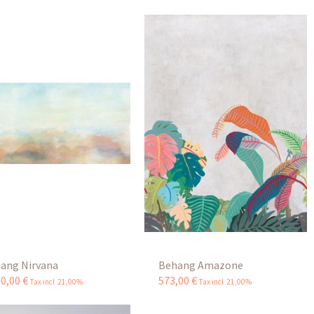
ang Nirvana
Behang Amazone
30
,
00
€
573
,
00
€
Tax incl 21,00%
Tax incl 21,00%