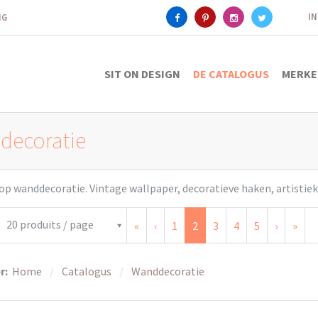
I
ING
SIT ON DESIGN
DE CATALOGUS
MERKE
decoratie
op wanddecoratie. Vintage wallpaper, decoratieve haken, artistiek sp
20 produits / page
«
‹
1
2
3
4
5
›
»
r:
Home
Catalogus
Wanddecoratie