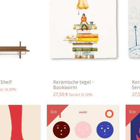
 Shelf
Keramische tegel -
Ker
Bookworm
Ser
incl 21,00%
27
,
50
€
27
,
Tax incl 21,00%
Eco
Eco