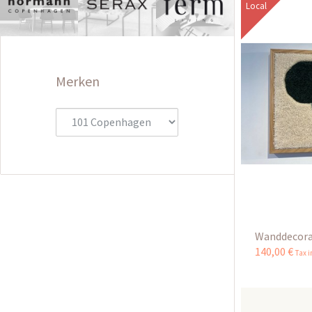
Local
Merken
Wanddecorat
140
,
00
€
Tax 