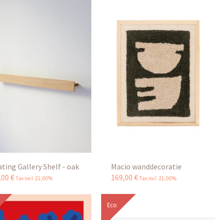
ating Gallery Shelf - oak
Macio wanddecoratie
,
00
€
169
,
00
€
Tax incl 21,00%
Tax incl 21,00%
Eco