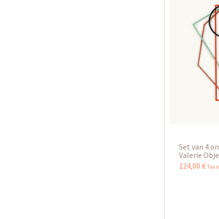
Set van 4 on
Valerie Obj
124
,
00
€
Tax 