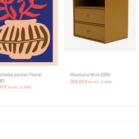
istieke poster Floral
Montana Mini 1006
gs
369
,
00
€
Tax incl 21,00%
00
€
Tax incl 21,00%