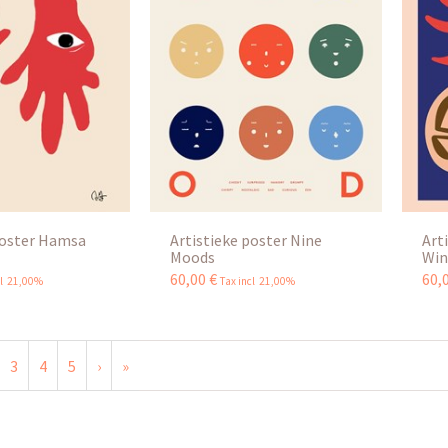
poster Hamsa
Artistieke poster Nine
Art
Moods
Win
60
,
00
€
60
,
cl 21,00%
Tax incl 21,00%
3
4
5
›
»