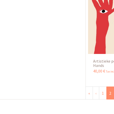
Artistieke 
Hands
40
,
00
€
Tax in
«
‹
1
2