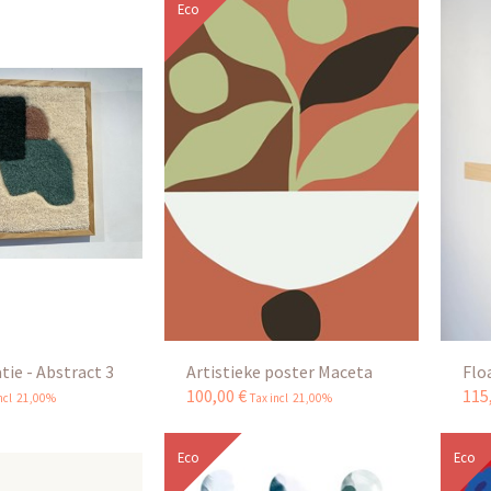
Eco
ie - Abstract 3
Artistieke poster Maceta
Flo
100
,
00
€
115
incl 21,00%
Tax incl 21,00%
Eco
Eco