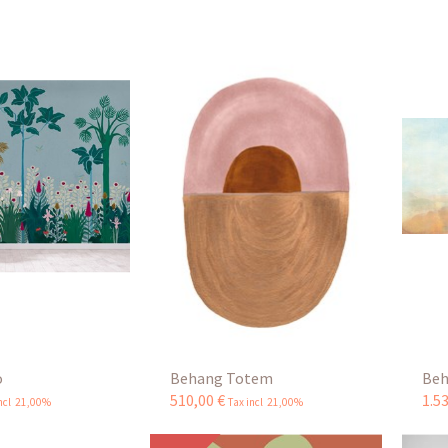
o
Behang Totem
Beh
510
,
00
€
1.5
incl 21,00%
Tax incl 21,00%