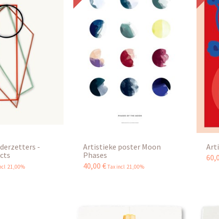
derzetters -
Artistieke poster Moon
Art
ects
Phases
60
,
40
,
00
€
incl 21,00%
Tax incl 21,00%