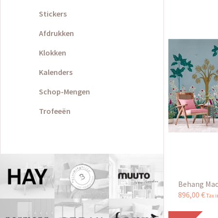
Stickers
Afdrukken
Klokken
Kalenders
Schop-Mengen
Trofeeën
Behang Ma
896
,
00
€
Tax 