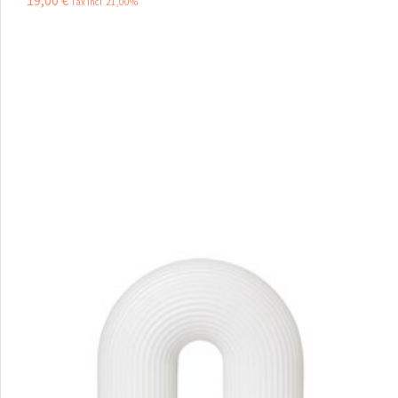
19
,
00
€
Tax incl 21,00%