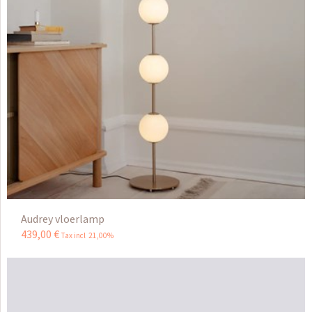
Audrey vloerlamp
439
,
00
€
Tax incl 21,00%