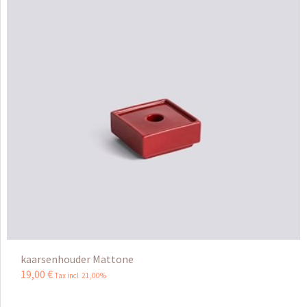
kaarsenhouder Mattone
19
,
00
€
Tax incl 21,00%