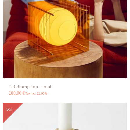
Tafellamp Lop - small
180
,
00
€
Tax incl 21,00%
Eco