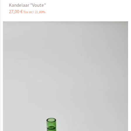
Kandelaar "Voute"
27
,
00
€
Tax incl 21,00%