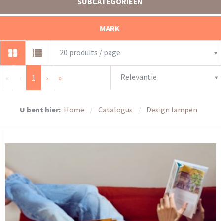
SUBCATEGORIEËN
MARK
20 produits / page
Relevantie
«
‹
1
›
»
U bent hier:
Home
Catalogus
Design lampen