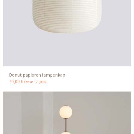
Donut papieren lampenkap
79
,
00
€
Tax incl 21,00%