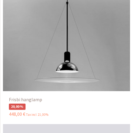
Frisbi hanglamp
20,00 %
448
,
00
€
Tax incl 21,00%