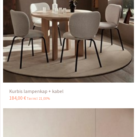
Kurbis lampenkap + kabel
184
,
00
€
Tax incl 21,00%