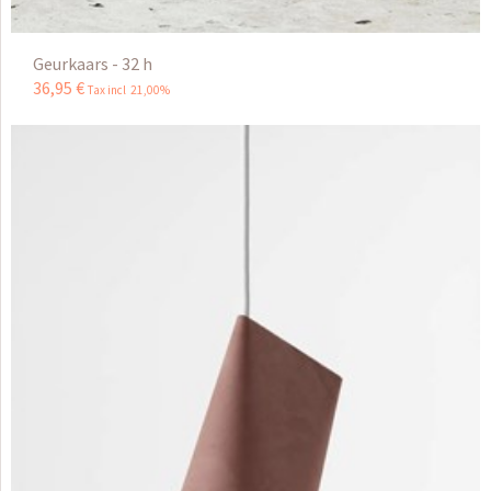
Geurkaars - 32 h
36
,
95
€
Tax incl 21,00%