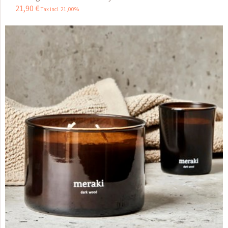
21
,
90
€
Tax incl 21,00%