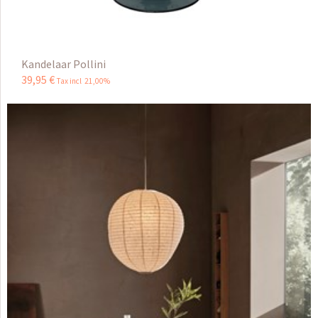
Kandelaar Pollini
39
,
95
€
Tax incl 21,00%