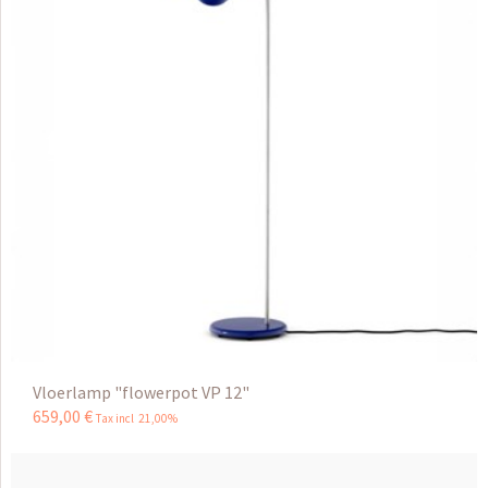
Vloerlamp "flowerpot VP 12"
659
,
00
€
Tax incl 21,00%