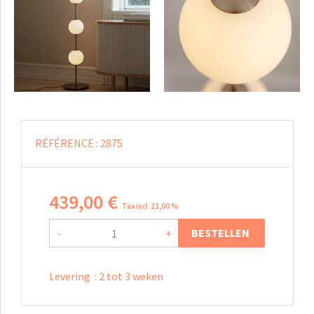
RÉFÉRENCE :
2875
439
,
00
€
Tax incl 21,00 %
BESTELLEN
-
+
Levering
:
2 tot 3 weken