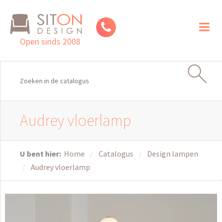
Toggl
naviga
Open sinds 2008
Audrey vloerlamp
U bent hier:
Home
Catalogus
Design lampen
Audrey vloerlamp