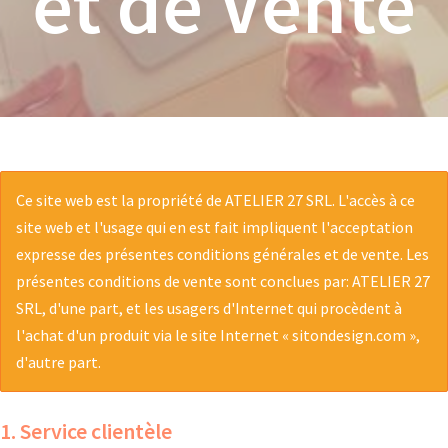
et de Vente
Ce site web est la propriété de ATELIER 27 SRL. L'accès à ce
site web et l'usage qui en est fait impliquent l'acceptation
expresse des présentes conditions générales et de vente. Les
présentes conditions de vente sont conclues par: ATELIER 27
SRL, d'une part, et les usagers d'Internet qui procèdent à
l'achat d'un produit via le site Internet « sitondesign.com »,
d'autre part.
1. Service clientèle