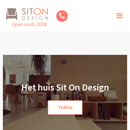
Toggl
naviga
Open sinds 2008
Het huis Sit On Design
TERUG