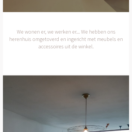
We wonen er, we werken er... We hebben ons
herenhuis omgetoverd en ingericht met meubels en
accessoires uit de winkel.