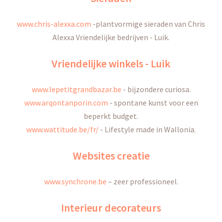
www.chris-alexxa.com
-
plantvormige sieraden van Chris
Alexxa Vriendelijke bedrijven - Luik
.
Vriendelijke winkels - Luik
www.lepetitgrandbazar.be
-
bijzondere curiosa.
www.arqontanporin.com
-
spontane kunst voor een
beperkt budget.
www.wattitude.be/fr/
- Lifestyle made in Wallonia.
Websites creatie
www.synchrone.be
–
zeer professioneel.
Interieur decorateurs