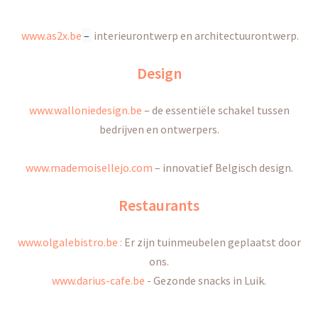
www.as2x.be
–
interieurontwerp en architectuurontwerp.
Design
www.walloniedesign.be
–
de essentiële schakel tussen
bedrijven en ontwerpers.
www.mademoisellejo.com
–
innovatief Belgisch design.
Restaurants
www.olgalebistro.be :
Er zijn tuinmeubelen geplaatst
door
ons.
www.darius-cafe.be
-
Gezonde snacks in Luik
.