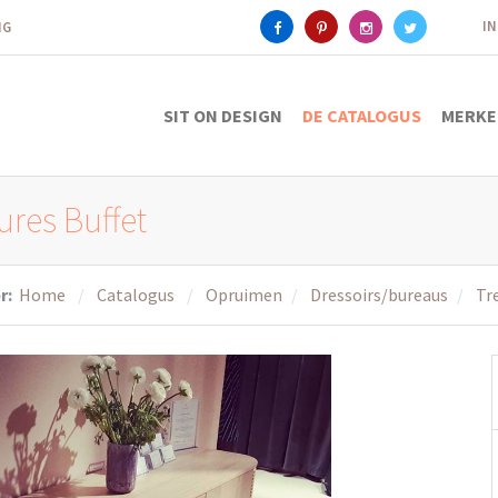
I
ING
SIT ON DESIGN
DE CATALOGUS
MERKE
ures Buffet
r:
Home
Catalogus
Opruimen
Dressoirs/bureaus
Tr