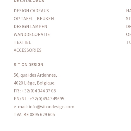
DE CATALOGUS
DESIGN CADEAUS
H
OP TAFEL - KEUKEN
ST
DESIGN LAMPEN
DE
WANDDECORATIE
O
TEXTIEL
T
ACCESSORIES
SIT ON DESIGN
56, quai des Ardennes,
4020 Liège, Belgique.
FR : +32(0)4 344 37 08
EN/NL : +32(0)494 349695
e-mail: info@sitondesign.com
TVA: BE 0895 629 605