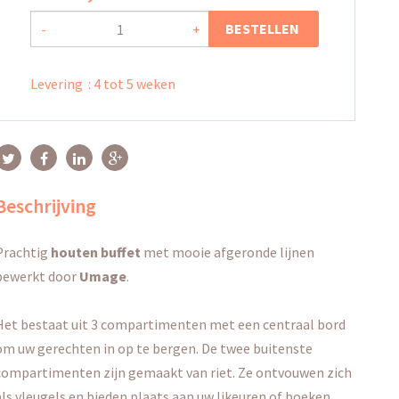
BESTELLEN
-
+
Levering
:
4 tot 5 weken
Beschrijving
Prachtig
houten buffet
met mooie afgeronde lijnen
bewerkt door
Umage
.
Het bestaat uit 3 compartimenten met een centraal bord
om uw gerechten in op te bergen. De twee buitenste
compartimenten zijn gemaakt van riet. Ze ontvouwen zich
als vleugels en bieden plaats aan uw likeuren of boeken