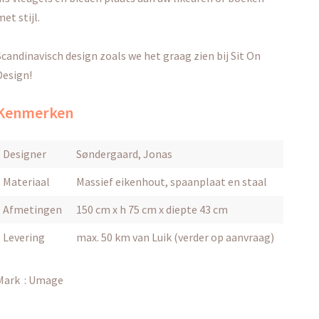
met stijl.
Scandinavisch design zoals we het graag zien bij Sit On
Design!
Kenmerken
Designer
Søndergaard, Jonas
Materiaal
Massief eikenhout, spaanplaat en staal
Afmetingen
150 cm x h 75 cm x diepte 43 cm
Levering
max. 50 km van Luik (verder op aanvraag)
Mark :
Umage