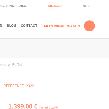
NRICHTING PROJECT
INLOGGEN
NL
N
BLOG
CONTACT
MIJN WINKELWAGEN
0
easures Buffet
RÉFÉRENCE :
2322
1.399
,
00
€
Tax incl 21,00 %