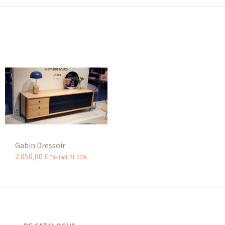
Gabin Dressoir
2.050
,
00
€
Tax incl 21,00%