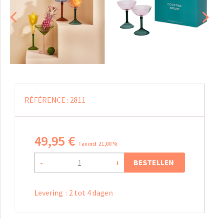
RÉFÉRENCE :
2811
49
,
95
€
Tax incl 21,00 %
BESTELLEN
-
+
Levering
:
2 tot 4 dagen