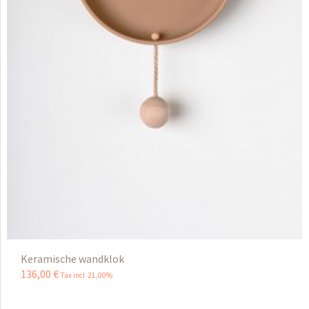
Keramische wandklok
136
,
00
€
Tax incl 21,00%