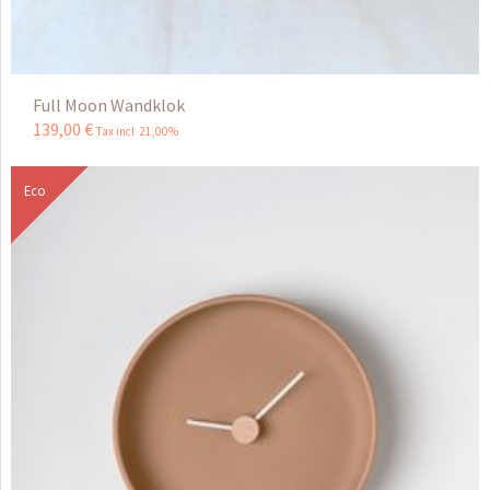
Full Moon Wandklok
139
,
00
€
Tax incl 21,00%
Eco