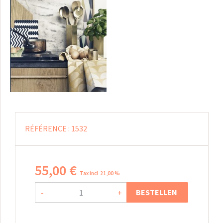
RÉFÉRENCE :
1532
55
,
00
€
Tax incl 21,00 %
BESTELLEN
-
+