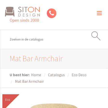
Toggl
naviga
Open sinds 2008
Mat Bar Armchair
U bent hier:
Home
Catalogus
Eco Deco
Mat Bar Armchair
Eco