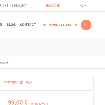
NRICHTING PROJECT
INLOGGEN
NL
N
BLOG
CONTACT
MIJN WINKELWAGEN
0
scape
RÉFÉRENCE :
2564
99
,
00
€
Tax incl 21,00 %