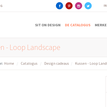
I
ING
SIT ON DESIGN
DE CATALOGUS
MERKE
n - Loop Landscape
r:
Home
Catalogus
Design cadeaus
Kussen - Loop Land