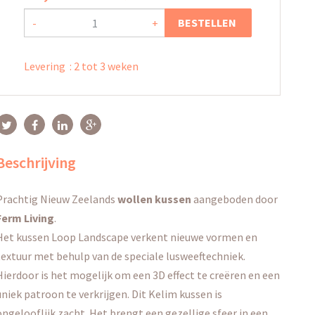
BESTELLEN
-
+
Levering
:
2 tot 3 weken
Beschrijving
Prachtig Nieuw Zeelands
wollen kussen
aangeboden door
Ferm Living
.
Het kussen Loop Landscape verkent nieuwe vormen en
textuur met behulp van de speciale lusweeftechniek.
Hierdoor is het mogelijk om een ​​3D effect te creëren en een
uniek patroon te verkrijgen.
Dit Kelim kussen is
ongelooflijk zacht.
Het brengt een gezellige sfeer in een