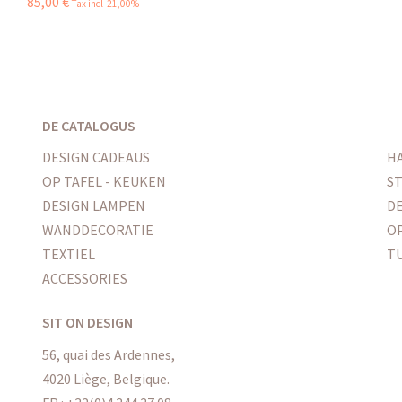
85
,
00
€
Tax incl 21,00%
DE CATALOGUS
DESIGN CADEAUS
H
OP TAFEL - KEUKEN
ST
DESIGN LAMPEN
DE
WANDDECORATIE
O
TEXTIEL
T
ACCESSORIES
SIT ON DESIGN
56, quai des Ardennes,
4020 Liège, Belgique.