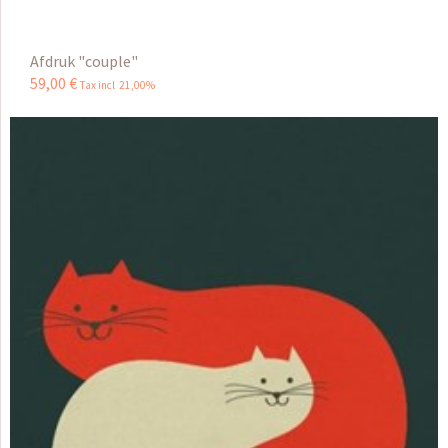
Afdruk "couple"
59
,
00
€
Tax incl 21,00%