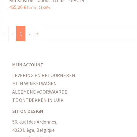
Bureaustoel "about a chair" - AAC24
465
,
00
€
Tax incl 21,00%
«
‹
1
›
»
MIJN ACCOUNT
LEVERING EN RETOURNEREN
MIJN WINKELWAGEN
ALGEMENE VOORWAARDE
TE ONTDEKKEN IN LUIK
SIT ON DESIGN
56, quai des Ardennes,
4020 Liège, Belgique.