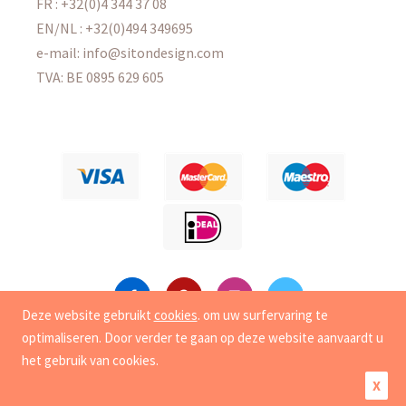
FR : +32(0)4 344 37 08
EN/NL : +32(0)494 349695
e-mail: info@sitondesign.com
TVA: BE 0895 629 605
Deze website gebruikt
cookies
. om uw surfervaring te
optimaliseren. Door verder te gaan op deze website aanvaardt u
Copyright
© 2015-2026 Sit On Design. Alle rechten
het gebruik van cookies.
voorbehouden. |
privé-leven
|
Cookies
X
Creatie van e-commerce site door synchrone