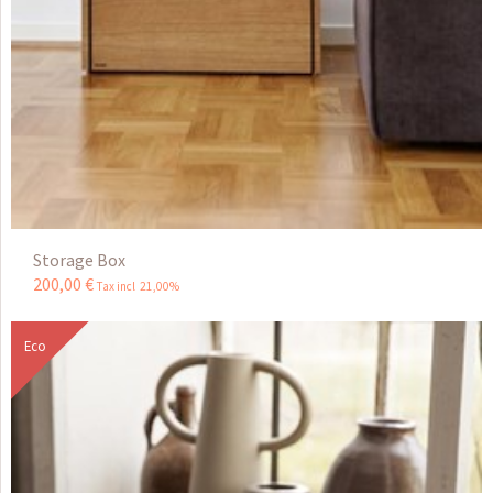
Storage Box
200
,
00
€
Tax incl 21,00%
Eco