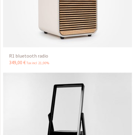
R1 bluetooth radio
349
,
00
€
Tax incl 21,00%