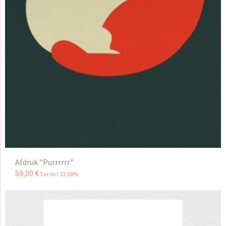
Afdruk "Purrrrrr"
59
,
00
€
Tax incl 21,00%