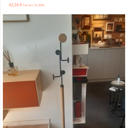
42
,
50
€
Tax incl 21,00%