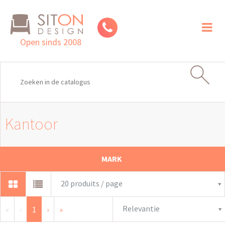
Toggl
naviga
Open sinds 2008
Kantoor
MARK
20 produits / page
Relevantie
«
‹
1
›
»