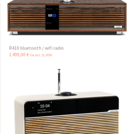
R410 bluetooth / wifi radio
1.499
,
00
€
Tax incl 21,00%