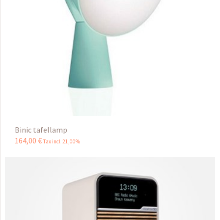
Binic tafellamp
164
,
00
€
Tax incl 21,00%