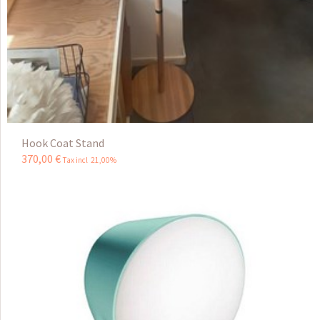
Hook Coat Stand
370
,
00
€
Tax incl 21,00%