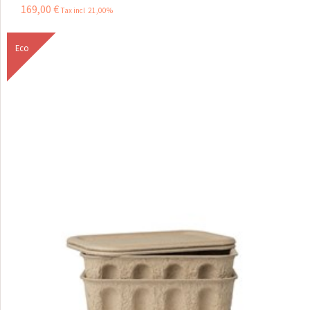
169
,
00
€
Tax incl 21,00%
Eco