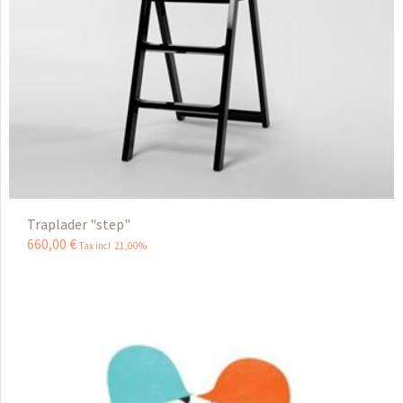
Traplader "step"
660
,
00
€
Tax incl 21,00%