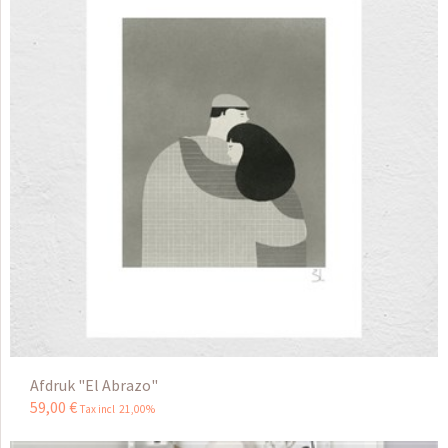
Afdruk "El Abrazo"
59
,
00
€
Tax incl 21,00%