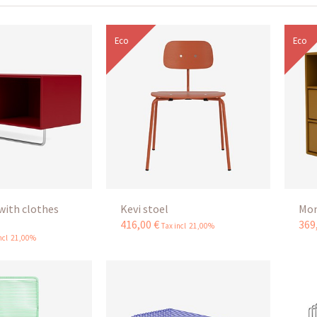
Eco
Eco
with clothes
Kevi stoel
Mon
416
,
00
€
369
Tax incl 21,00%
incl 21,00%