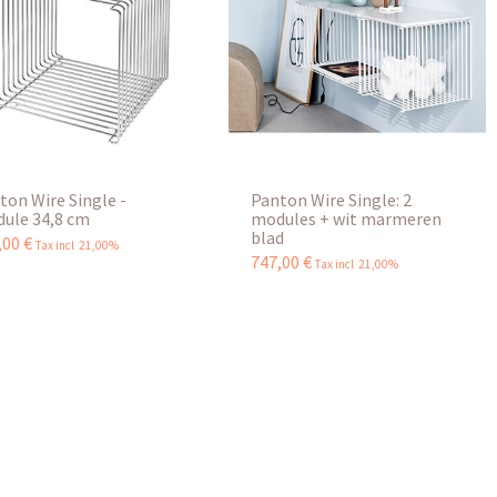
ton Wire Single -
Panton Wire Single: 2
ule 34,8 cm
modules + wit marmeren
blad
,
00
€
Tax incl 21,00%
747
,
00
€
Tax incl 21,00%