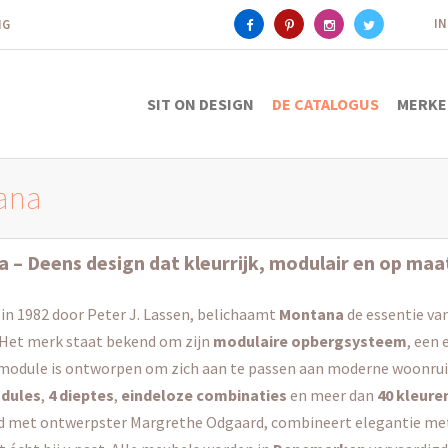
I
ING
SIT ON DESIGN
DE CATALOGUS
MERKE
ana
a
– Deens design dat kleurrijk, modulair en op maa
in 1982 door Peter J. Lassen, belichaamt
Montana
de essentie van
 Het merk staat bekend om zijn
modulaire opbergsysteem
, een 
odule is ontworpen om zich aan te passen aan moderne woonruim
dules
,
4 dieptes
,
eindeloze combinaties
en meer dan
40 kleure
 met ontwerpster Margrethe Odgaard, combineert elegantie met ka