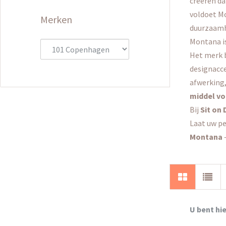
creëren da
voldoet M
Merken
duurzaamh
Montana is
Het merk 
designacces
afwerking,
middel vo
Bij
Sit on
Laat uw pe
Montana
–
U bent hie