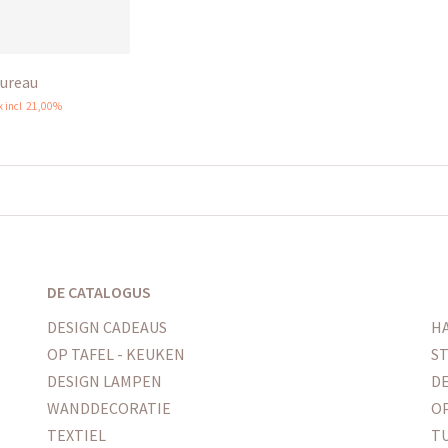
ureau
x incl 21,00%
DE CATALOGUS
DESIGN CADEAUS
H
OP TAFEL - KEUKEN
ST
DESIGN LAMPEN
DE
WANDDECORATIE
O
TEXTIEL
T