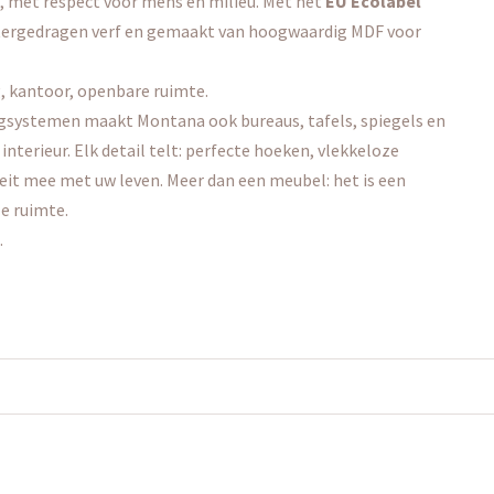
, met respect voor mens en milieu. Met het
EU Ecolabel
atergedragen verf en gemaakt van hoogwaardig MDF voor
, kantoor, openbare ruimte.
ergsystemen maakt Montana ook bureaus, tafels, spiegels en
 interieur. Elk detail telt: perfecte hoeken, vlekkeloze
eit mee met uw leven. Meer dan een meubel: het is een
e ruimte.
.