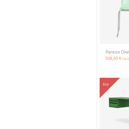
Panton One
508
,
00
€
Tax 
Eco