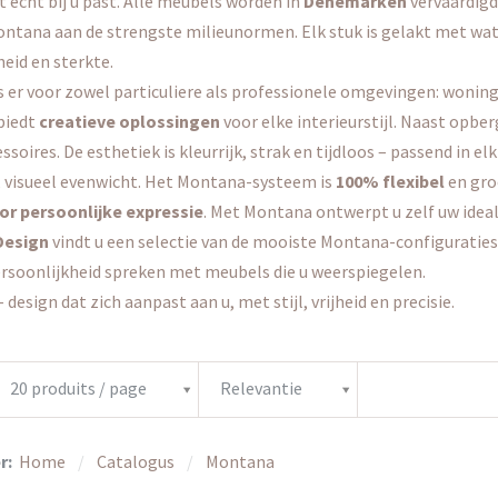
t écht bij u past. Alle meubels worden in
Denemarken
vervaardigd
ontana aan de strengste milieunormen. Elk stuk is gelakt met w
eid en sterkte.
 er voor zowel particuliere als professionele omgevingen: woning
biedt
creatieve oplossingen
voor elke interieurstijl. Naast opb
soires. De esthetiek is kleurrijk, strak en tijdloos – passend in elk
 visueel evenwicht. Het Montana-systeem is
100% flexibel
en gro
or persoonlijke expressie
. Met Montana ontwerpt u zelf uw ideal
 Design
vindt u een selectie van de mooiste Montana-configuraties
rsoonlijkheid spreken met meubels die u weerspiegelen.
 design dat zich aanpast aan u, met stijl, vrijheid en precisie.
20 produits / page
Relevantie
r:
Home
Catalogus
Montana