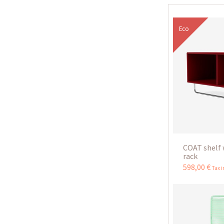
Eco
COAT shelf 
rack
598
,
00
€
Tax 