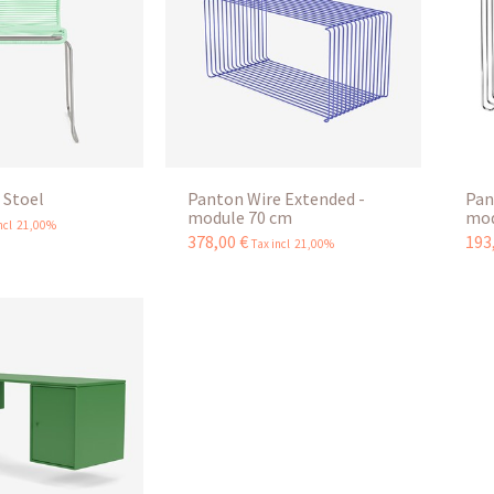
 Stoel
Panton Wire Extended -
Pan
module 70 cm
mod
incl 21,00%
378
,
00
€
193
Tax incl 21,00%