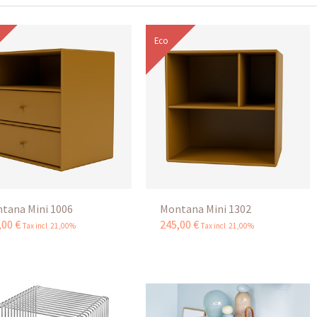
Eco
tana Mini 1006
Montana Mini 1302
,
00
€
245
,
00
€
Tax incl 21,00%
Tax incl 21,00%