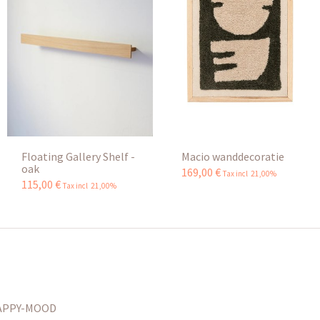
Floating Gallery Shelf -
Macio wanddecoratie
oak
169
,
00
€
Tax incl 21,00%
115
,
00
€
Tax incl 21,00%
APPY-MOOD