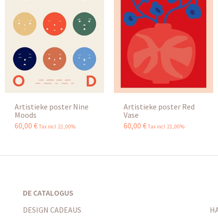
Artistieke poster Nine
Artistieke poster Red
Moods
Vase
60
,
00
€
60
,
00
€
Tax incl 21,00%
Tax incl 21,00%
DE CATALOGUS
DESIGN CADEAUS
H