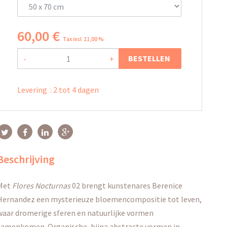
60
,
00
€
Tax incl 21,00 %
BESTELLEN
-
+
Levering
:
2 tot 4 dagen
Beschrijving
Met
Flores Nocturnas
02 brengt kunstenares Berenice
Hernandez een mysterieuze bloemencompositie tot leven,
waar dromerige sferen en natuurlijke vormen
samenkomen. Organische, bijna abstracte vormen in