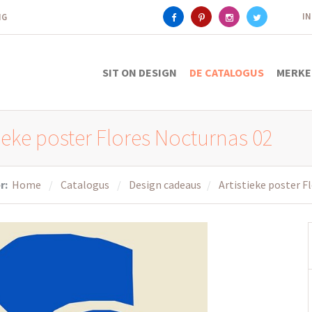
I
ING
SIT ON DESIGN
DE CATALOGUS
MERKE
tieke poster Flores Nocturnas 02
r:
Home
Catalogus
Design cadeaus
Artistieke poster F