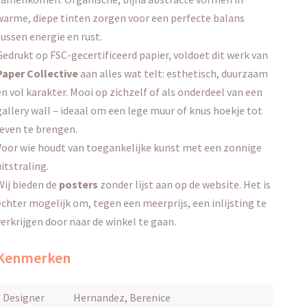
warme, diepe tinten zorgen voor een perfecte balans
tussen energie en rust.
Gedrukt op FSC-gecertificeerd papier, voldoet dit werk van
Paper Collective
aan alles wat telt: esthetisch, duurzaam
én vol karakter. Mooi op zichzelf of als onderdeel van een
gallery wall – ideaal om een lege muur of knus hoekje tot
leven te brengen.
Voor wie houdt van toegankelijke kunst met een zonnige
uitstraling.
Wij bieden de
posters
zonder lijst aan op de website.
Het is
echter mogelijk om, tegen een meerprijs, een inlijsting te
verkrijgen door naar de winkel te gaan.
Kenmerken
Designer
Hernandez, Berenice