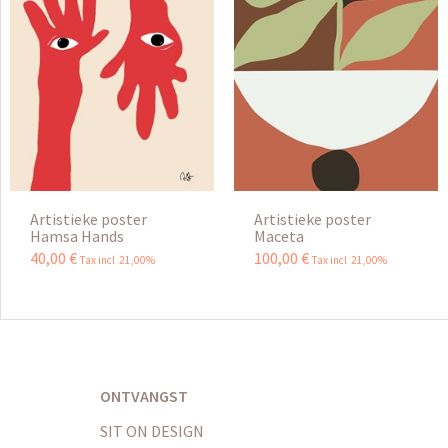
Artistieke poster
Artistieke poster
Hamsa Hands
Maceta
40
,
00
€
100
,
00
€
Tax incl 21,00%
Tax incl 21,00%
ONTVANGST
SIT ON DESIGN