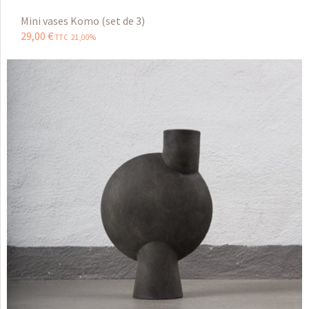
Mini vases Komo (set de 3)
29
,
00
€
TTC 21,00%