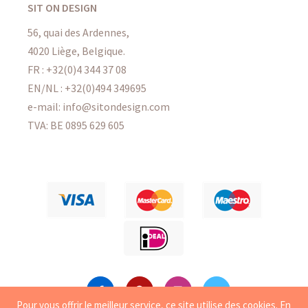
SIT ON DESIGN
56, quai des Ardennes,
4020 Liège, Belgique.
FR :
+32(0)4 344 37 08
EN/NL :
+32(0)494 349695
e-mail: info@sitondesign.com
TVA: BE 0895 629 605
Pour vous offrir le meilleur service, ce site utilise des
cookies
. En