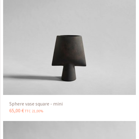
Sphere vase square - mini
65
,
00
€
TTC 21,00%