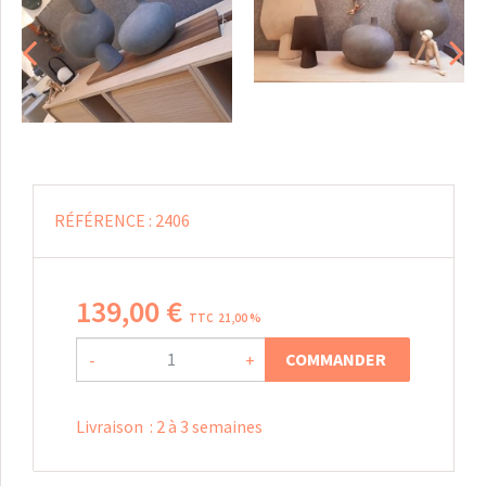
RÉFÉRENCE :
2406
139
,
00
€
TTC 21,00 %
COMMANDER
-
+
Livraison
:
2 à 3 semaines