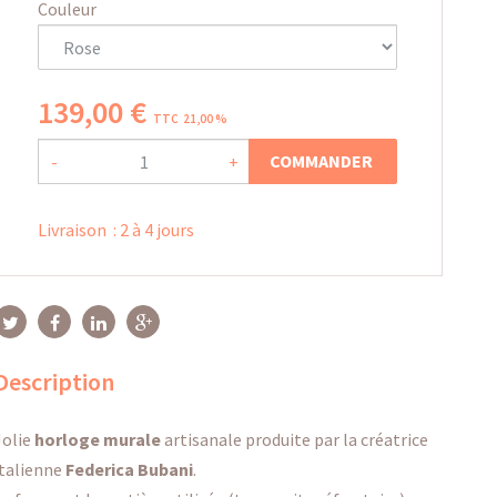
Couleur
139
,
00
€
TTC 21,00 %
COMMANDER
-
+
Livraison
:
2 à 4 jours
Description
Jolie
horloge murale
artisanale produite par la créatrice
italienne
Federica Bubani
.