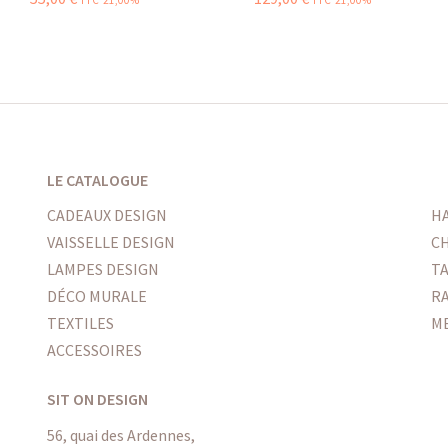
TTC 21,00%
TTC 21,00%
LE CATALOGUE
CADEAUX DESIGN
H
VAISSELLE DESIGN
CH
LAMPES DESIGN
T
DÉCO MURALE
R
TEXTILES
M
ACCESSOIRES
SIT ON DESIGN
56, quai des Ardennes,