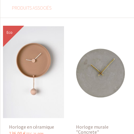
PRODUITS ASSOCIÉS
Eco
Horloge en céramique
Horloge murale
"Concrete"
136
,
00
€