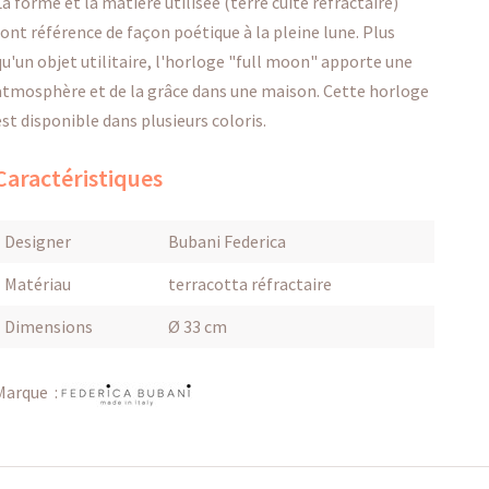
La forme et la matière utilisée (terre cuite réfractaire)
font référence de façon poétique à la pleine lune. Plus
qu'un objet utilitaire, l'horloge "full moon" apporte une
atmosphère et de la grâce dans une maison. Cette horloge
est disponible dans plusieurs coloris.
Caractéristiques
Designer
Bubani Federica
Matériau
terracotta réfractaire
Dimensions
Ø 33 cm
Marque :