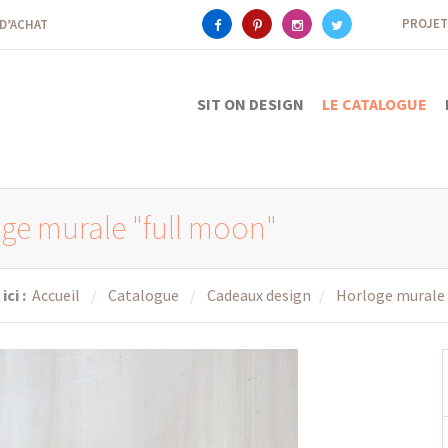
PROJET
 D’ACHAT
SIT ON DESIGN
LE CATALOGUE
ge murale "full moon"
ici :
Accueil
Catalogue
Cadeaux design
Horloge murale 