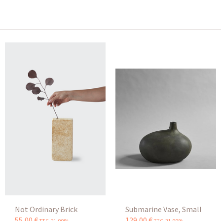
Not Ordinary Brick
Submarine Vase, Small
55
,
00
€
129
,
00
€