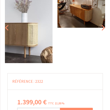
RÉFÉRENCE :
2322
1.399
,
00
€
TTC 21,00 %