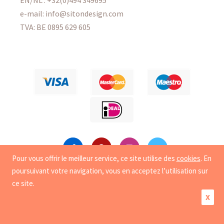
EN/NL :
+32(0)494 349695
e-mail: info@sitondesign.com
TVA: BE 0895 629 605
Pour vous offrir le meilleur service, ce site utilise des
cookies
. En
poursuivant votre navigation, vous en acceptez l’utilisation sur
Copyright
© 2008-2026 Sit On Design. Tous droits
ce site.
reservés. |
Vie privée
|
Cookies
X
Création de site e-commerce par Synchrone