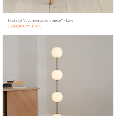
Fauteuil "A conversation piece" - Low
1.749
,
00
€
TTC 21,00%