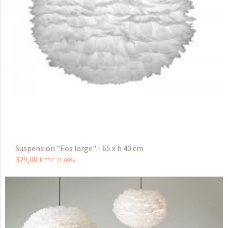
Suspension "Eos large" - 65 x h 40 cm
329
,
00
€
TTC 21,00%