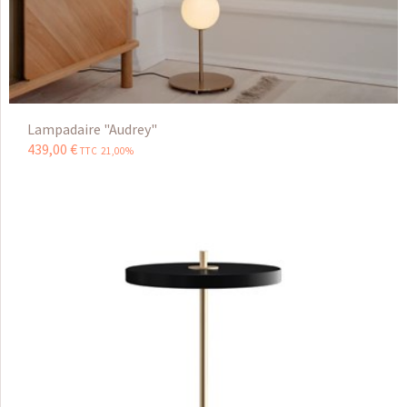
Lampadaire "Audrey"
439
,
00
€
TTC 21,00%