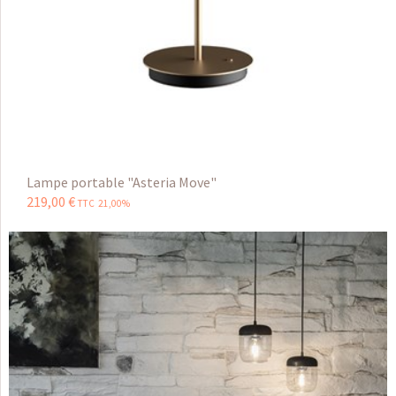
Lampe portable "Asteria Move"
219
,
00
€
TTC 21,00%