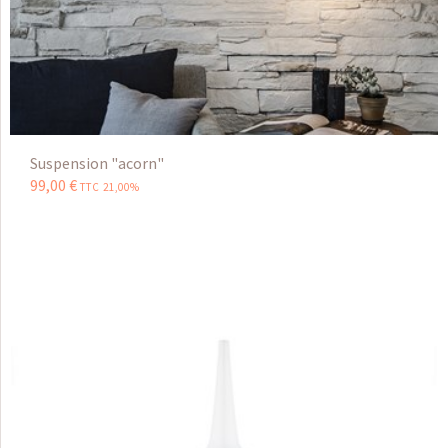
Suspension "acorn"
99
,
00
€
TTC 21,00%