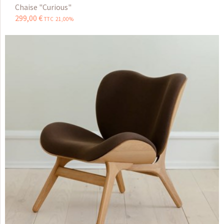
Chaise "Curious"
299
,
00
€
TTC 21,00%