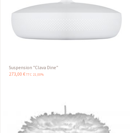
Suspension "Clava Dine"
273
,
00
€
TTC 21,00%