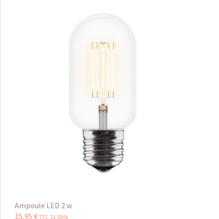
Ampoule LED 2 w
15
,
95
€
TTC 21,00%