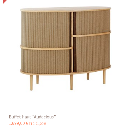
Buffet haut "Audacious"
1.699
,
00
€
TTC 21,00%