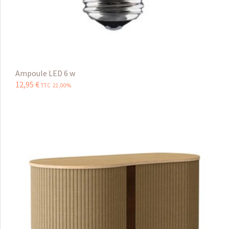
Ampoule LED 6 w
12
,
95
€
TTC 21,00%