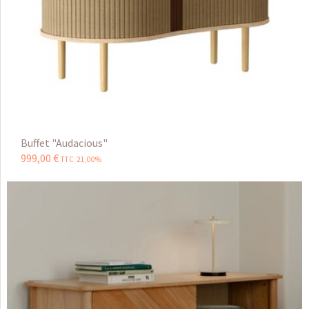
Buffet "Audacious"
999
,
00
€
TTC 21,00%