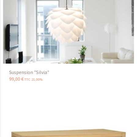
Suspension "Silvia"
99
,
00
€
TTC 21,00%