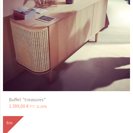
Buffet "treasures"
1.399
,
00
€
TTC 21,00%
Eco