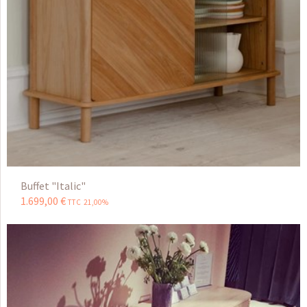
Buffet "Italic"
1.699
,
00
€
TTC 21,00%