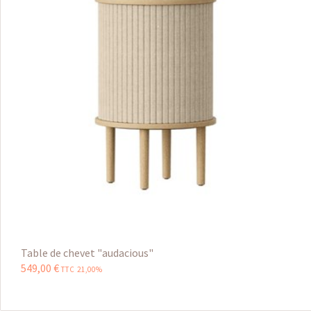
Table de chevet "audacious"
549
,
00
€
TTC 21,00%