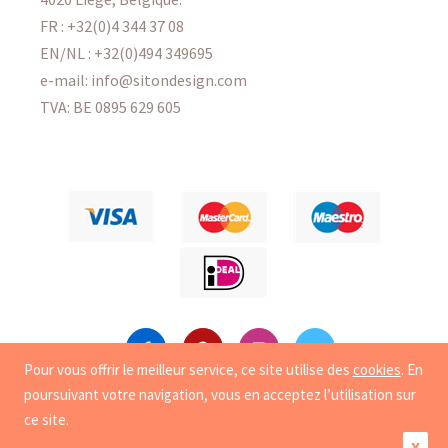
FR :
+32(0)4 344 37 08
EN/NL :
+32(0)494 349695
e-mail: info@sitondesign.com
TVA: BE 0895 629 605
Pour vous offrir le meilleur service, ce site utilise des
cookies
. En
poursuivant votre navigation, vous en acceptez l’utilisation sur
Copyright
© 2008-2026 Sit On Design. Tous droits
ce site.
reservés. |
Vie privée
|
Cookies
X