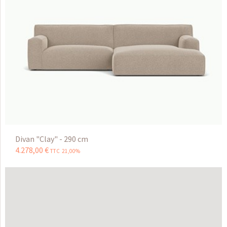
Divan "Clay" - 290 cm
4.278
,
00
€
TTC 21,00%