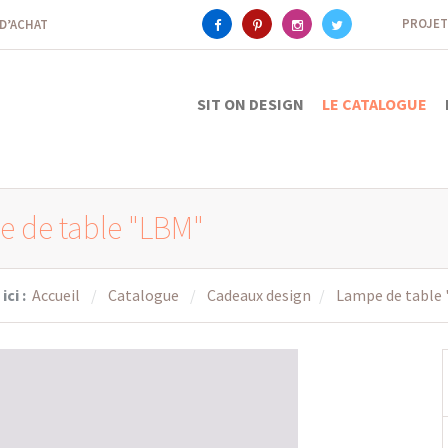
PROJET
 D’ACHAT
SIT ON DESIGN
LE CATALOGUE
 de table "LBM"
ici :
Accueil
Catalogue
Cadeaux design
Lampe de table