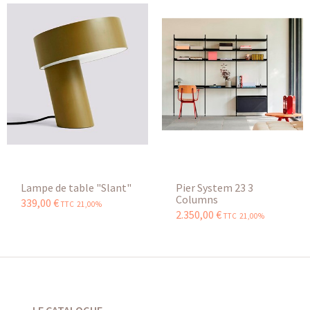
Lampe de table "Slant"
Pier System 23 3
Columns
339
,
00
€
TTC 21,00%
2.350
,
00
€
TTC 21,00%
LE CATALOGUE