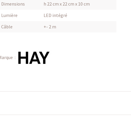
Dimensions
h 22 cm x 22 cm x 10 cm
Lumière
LED intégré
Câble
+- 2 m
Marque :