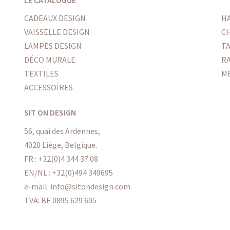
CADEAUX DESIGN
H
VAISSELLE DESIGN
CH
LAMPES DESIGN
T
DÉCO MURALE
R
TEXTILES
M
ACCESSOIRES
SIT ON DESIGN
56, quai des Ardennes,
4020 Liège, Belgique.
FR :
+32(0)4 344 37 08
EN/NL :
+32(0)494 349695
e-mail: info@sitondesign.com
TVA: BE 0895 629 605