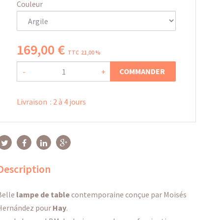
Couleur
169
,
00
€
TTC 21,00 %
COMMANDER
-
+
Livraison
:
2 à 4 jours
Description
Belle
lampe de table
contemporaine conçue par Moisés
Hernández pour
Hay
.