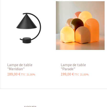
Lampe de table
Lampe de table
"Meridian"
"Parade"
189
,
00
€
199
,
00
€
TTC 21,00%
TTC 21,00%
ACCUEIL