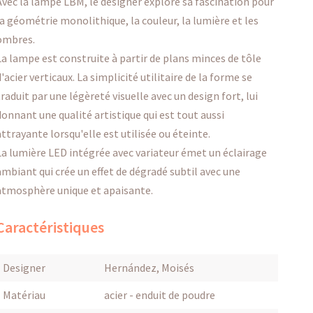
Avec la lampe LBM, le designer explore sa fascination pour
la géométrie monolithique, la couleur, la lumière et les
ombres.
La lampe est construite à partir de plans minces de tôle
d'acier verticaux. La simplicité utilitaire de la forme se
traduit par une légèreté visuelle avec un design fort, lui
donnant une qualité artistique qui est tout aussi
attrayante lorsqu'elle est utilisée ou éteinte.
La lumière LED intégrée avec variateur émet un éclairage
ambiant qui crée un effet de dégradé subtil avec une
atmosphère unique et apaisante.
Caractéristiques
Designer
Hernández, Moisés
Matériau
acier - enduit de poudre