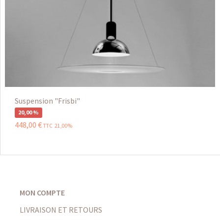
Suspension "Frisbi"
20,00 %
448
,
00
€
TTC 21,00%
MON COMPTE
LIVRAISON ET RETOURS