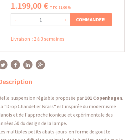
1.199
,
00
€
TTC 21,00 %
COMMANDER
-
+
Livraison
:
2 à 3 semaines
Description
Belle suspension réglable proposée par
101 Copenhagen
.
La "Drop Chandelier Brass" est
inspirée du modernisme
danois et de l'approche iconique et expérimentale des
années 50 du design de la lampe.
Les multiples petits abats-jours en forme de goutte