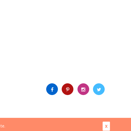
X
ite.