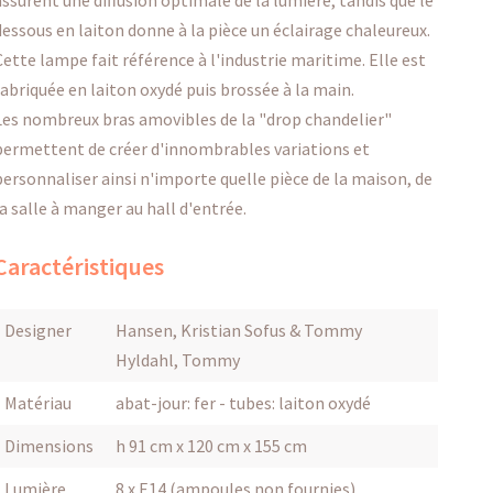
assurent une diffusion optimale de la lumière, tandis que le
dessous en laiton donne à la pièce un éclairage chaleureux.
Cette lampe fait référence à l'industrie maritime. Elle est
fabriquée en laiton oxydé puis brossée à la main.
Les nombreux bras amovibles de la "drop chandelier"
permettent de créer d'innombrables variations et
personnaliser ainsi n'importe quelle pièce de la maison, de
la salle à manger au hall d'entrée.
Caractéristiques
Designer
Hansen, Kristian Sofus & Tommy
Hyldahl, Tommy
Matériau
abat-jour: fer - tubes: laiton oxydé
Dimensions
h 91 cm x 120 cm x 155 cm
Lumière
8 x E14 (ampoules non fournies)