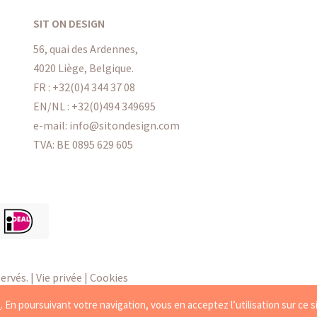
SIT ON DESIGN
56, quai des Ardennes,
4020 Liège, Belgique.
FR :
+32(0)4 344 37 08
EN/NL :
+32(0)494 349695
e-mail: info@sitondesign.com
TVA: BE 0895 629 605
ervés. |
Vie privée
|
Cookies
s
. En poursuivant votre navigation, vous en acceptez l’utilisation sur ce s