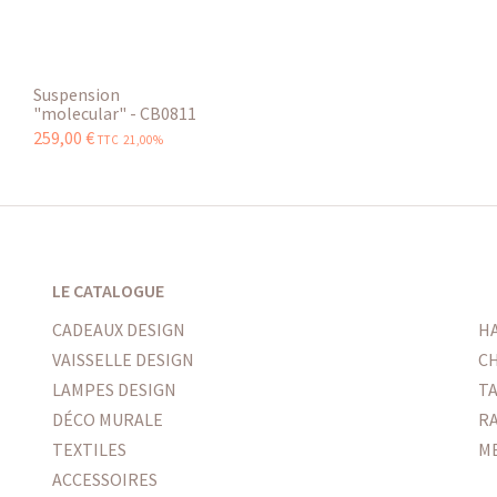
Suspension
"molecular" - CB0811
259
,
00
€
TTC 21,00%
LE CATALOGUE
CADEAUX DESIGN
H
VAISSELLE DESIGN
CH
LAMPES DESIGN
T
DÉCO MURALE
R
TEXTILES
M
ACCESSOIRES