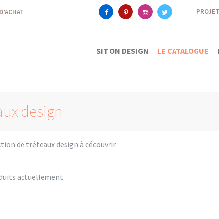
PROJET
 D’ACHAT
SIT ON DESIGN
LE CATALOGUE
aux design
ction de tréteaux design à découvrir.
oduits actuellement