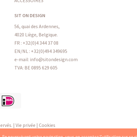
ACCESSOIRES
SIT ON DESIGN
56, quai des Ardennes,
4020 Liège, Belgique.
FR :
+32(0)4 344 37 08
EN/NL :
+32(0)494 349695
e-mail: info@sitondesign.com
TVA: BE 0895 629 605
ervés. |
Vie privée
|
Cookies
s
. En poursuivant votre navigation, vous en acceptez l’utilisation sur ce s