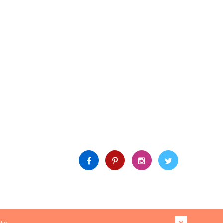
X
ite.