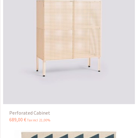
Perforated Cabinet
689
,
00
€
Tax incl 21,00%