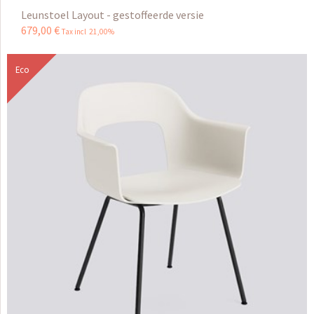
Leunstoel Layout - gestoffeerde versie
679
,
00
€
Tax incl 21,00%
Eco