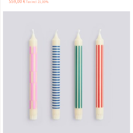
559
,
00
€
Tax incl 21,00%