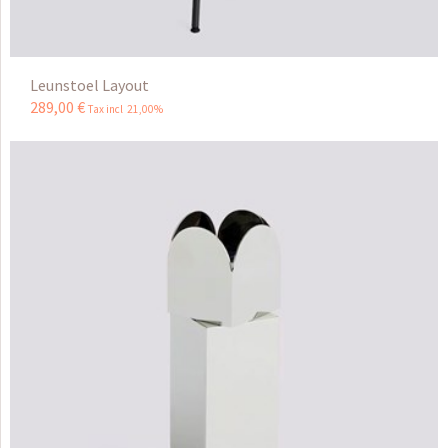
Leunstoel Layout
289
,
00
€
Tax incl 21,00%