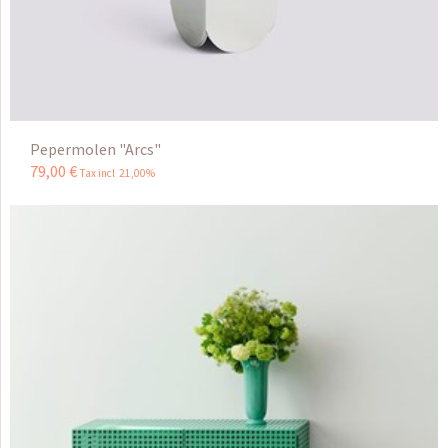
Pepermolen "Arcs"
79
,
00
€
Tax incl 21,00%