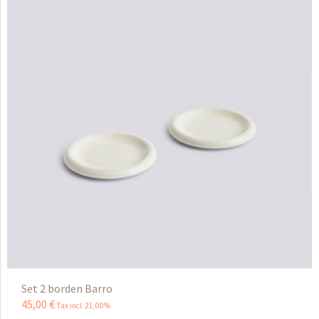
Set 2 borden Barro
45
,
00
€
Tax incl 21,00%