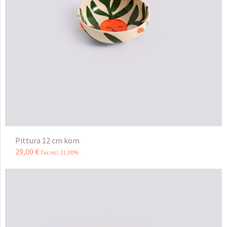
Pittura 12 cm kom
29
,
00
€
Tax incl 21,00%