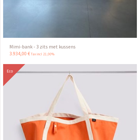
Mimi-bank - 3 zits met kussens
3.934
,
00
€
Tax incl 21,00%
Eco