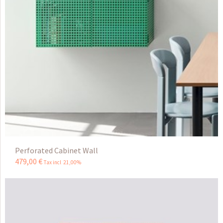
Perforated Cabinet Wall
479
,
00
€
Tax incl 21,00%