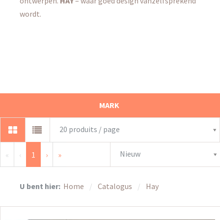
ontwerpen.
HAY
– waar goed design vanzelfsprekend
wordt.
MARK
20 produits / page
Nieuw
«
‹
1
›
»
U bent hier:
Home
Catalogus
Hay