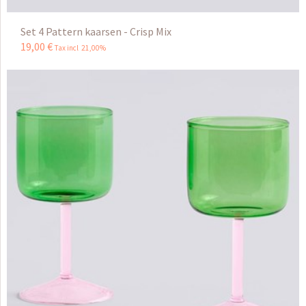
Set 4 Pattern kaarsen - Crisp Mix
19
,
00
€
Tax incl 21,00%