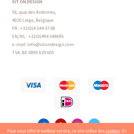
SIT ON DESIGN
56, quai des Ardennes,
4020 Liège, Belgique.
FR :
+32(0)4 344 37 08
EN/NL :
+32(0)494 349695
e-mail: info@sitondesign.com
TVA: BE 0895 629 605
Pour vous offrir le meilleur service, ce site utilise des
cookies
. En