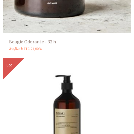
Bougie Odorante - 32 h
36
,
95
€
TTC 21,00%
Eco