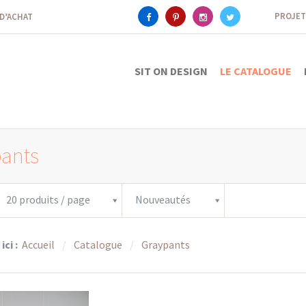
PROJET
 D’ACHAT
SIT ON DESIGN
LE CATALOGUE
ants
20 produits / page
Nouveautés
ici :
Accueil
Catalogue
Graypants